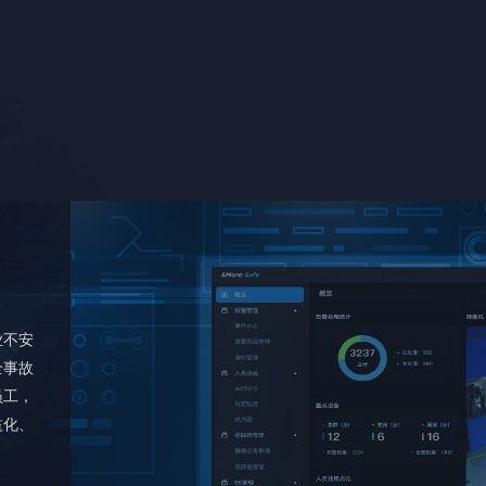
业不安
全事故
员工，
益化、