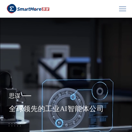
思
谋
全
球
领
先
的
工
业
A
I
智
能
体
公
司