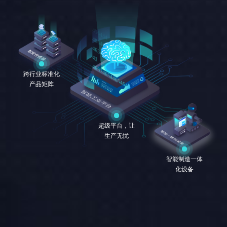
456434
486464
4634313
41
469746544654646
跨行业标准化
122456453
产品矩阵
31333334
5446466146316465465
45641515
超级平台，让
⽣产⽆忧
智能制造一体
化设备