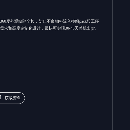
60度外观缺陷全检，防⽌不良物料流⼊模组pack段⼯序
需求和⾼度定制化设计，最快可实现30-45天整机出货。
获取资料