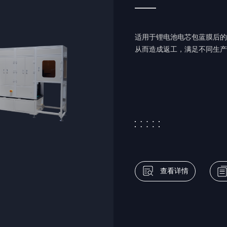
适⽤于锂电池电芯包蓝膜后的3
从⽽造成返⼯，满⾜不同⽣产
查看详情